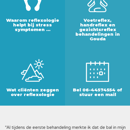
Waarom reflexologie
Voetreflex,
helpt bij stress
handreflex en
symptomen ...
gezichtsreflex
behandelingen in
Gouda
LEES VERDER
LEES VERDER>>
Wat cliënten zeggen
Bel 06-44574554 of
over reflexologie
stuur een mail
LEES VERDER
LEES VERDER
“Al tijdens de eerste behandeling merkte ik dat de bal in mijn