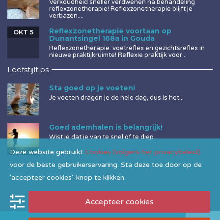
Verkoudheid sneller verdwenen na behandeling
reflexzonetherapie! Reflexzonetherapie blijft je
verbazen....
Reflexzonetherapie voortaan op
OKT 5
Dunantsingel 168a in Gouda
Reflexzonetherapie: voetreflex en gezichtsreflex in
nieuwe praktijkruimte! Reflexie praktijk voor...
Leefstijltips
Sta goed op je voeten!
Je voeten dragen je de hele dag, dus is het...
Goed ademhalen is belangrijk!
Wist je dat je van te snel of te diep...
Deze website gebruikt
Cookies (volgens het privacybeleid)
voor de beste gebruikerservaring. Sta deze toe door op de
'accepteer cookies'-knop te klikken.
Accepteer cookies