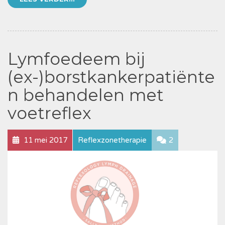
Lymfoedeem bij
(ex-)borstkankerpatiënte
n behandelen met
voetreflex
11 mei 2017
Reflexzonetherapie
2