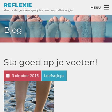
REFLEXIE
MENU
Verminder je stress symptomen met reflexologie
Blog
Sta goed op je voeten!
3 oktober 2016
Leefstijltips