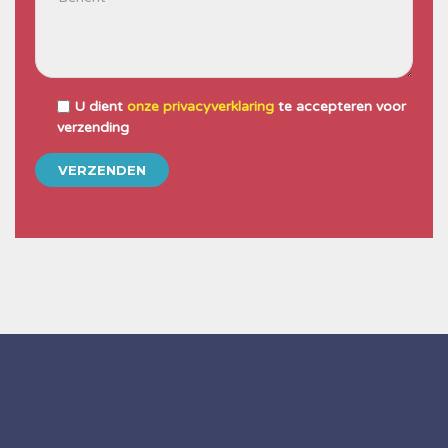
U dient
onze privacyverklaring
te accepteren voor
verzending