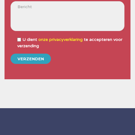
U dient
onze privacyverklaring
te accepteren voor
verzending