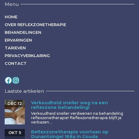
Menu
HOME
OVER REFLEXZONETHERAPIE
BEHANDELINGEN
ERVARINGEN
TARIEVEN
PRIVACYVERKLARING
CONTACT
Volg mij op
Instagram
Laatste artikelen
Verkoudheid sneller weg na een
DEC 12
reflexzone behandeling!
Verkoudheid sneller verdwenen na behandeling
reflexzonetherapie! Reflexzonetherapie blijft je
verbazen....
Reflexzonetherapie voortaan op
OKT 5
Dunantsingel 168a in Gouda