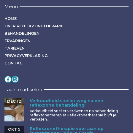
Menu
HOME
OVER REFLEXZONETHERAPIE
BEHANDELINGEN
ERVARINGEN
TARIEVEN
PRIVACYVERKLARING
CONTACT
Volg mij op
Instagram
Laatste artikelen
Verkoudheid sneller weg na een
DEC 12
reflexzone behandeling!
Verkoudheid sneller verdwenen na behandeling
reflexzonetherapie! Reflexzonetherapie blijft je
verbazen....
Reflexzonetherapie voortaan op
OKT 5
Dunantsingel 168a in Gouda