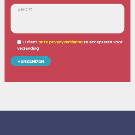
U dient
onze privacyverklaring
te accepteren voor
verzending