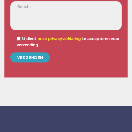
U dient
onze privacyverklaring
te accepteren voor
verzending