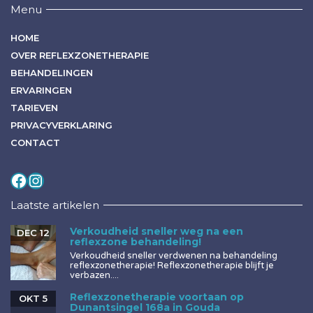
Menu
HOME
OVER REFLEXZONETHERAPIE
BEHANDELINGEN
ERVARINGEN
TARIEVEN
PRIVACYVERKLARING
CONTACT
Volg mij op
Instagram
Laatste artikelen
Verkoudheid sneller weg na een
DEC 12
reflexzone behandeling!
Verkoudheid sneller verdwenen na behandeling
reflexzonetherapie! Reflexzonetherapie blijft je
verbazen....
Reflexzonetherapie voortaan op
OKT 5
Dunantsingel 168a in Gouda