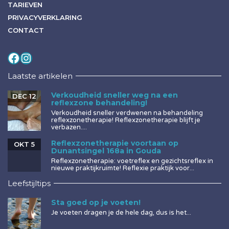
TARIEVEN
PRIVACYVERKLARING
CONTACT
Volg mij op
Instagram
Laatste artikelen
Verkoudheid sneller weg na een
DEC 12
reflexzone behandeling!
Verkoudheid sneller verdwenen na behandeling
reflexzonetherapie! Reflexzonetherapie blijft je
verbazen....
Reflexzonetherapie voortaan op
OKT 5
Dunantsingel 168a in Gouda
Reflexzonetherapie: voetreflex en gezichtsreflex in
nieuwe praktijkruimte! Reflexie praktijk voor...
Leefstijltips
Sta goed op je voeten!
Je voeten dragen je de hele dag, dus is het...